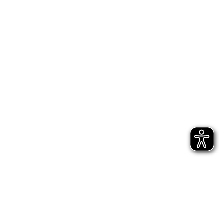
22765 Hamburg
Kontakt
0160 / 3315812
katrin.​michnikowski@​seelsorge.​nordkirche.​de
Kontaktformular
https://www.​nordkirche-inklusiv.​de/
Social Media
Startseite
Impressum