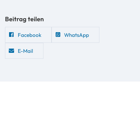
Beitrag teilen
Facebook
WhatsApp
E-Mail
Fachstelle Kirche Inklusiv und Netzwerk Kirche Inklusiv
der Nordkirche
Gaußstraße 71-75